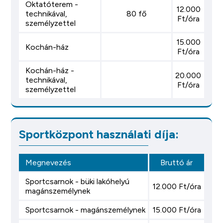
Oktatóterem -
12.000
technikával,
80 fő
Ft/óra
személyzettel
15.000
Kochán-ház
Ft/óra
Kochán-ház -
20.000
technikával,
Ft/óra
személyzettel
Sportközpont használati díja:
Megnevezés
Bruttó ár
Sportcsarnok - büki lakóhelyú
12.000 Ft/óra
magánszemélynek
Sportcsarnok - magánszemélynek
15.000 Ft/óra