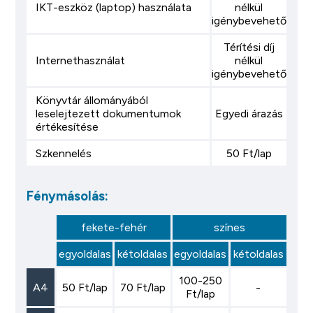
IKT-eszköz (laptop) használata
nélkül
igénybevehető
Térítési díj
Internethasználat
nélkül
igénybevehető
Könyvtár állományából
leselejtezett dokumentumok
Egyedi árazás
értékesítése
Szkennelés
50 Ft/lap
Fénymásolás:
fekete-fehér
színes
egyoldalas
kétoldalas
egyoldalas
kétoldalas
100-250
A4
50 Ft/lap
70 Ft/lap
-
Ft/lap