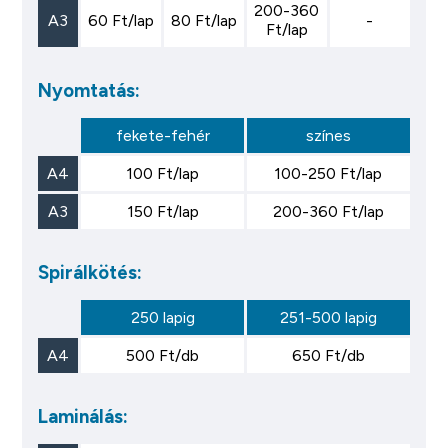
200-360
A3
60 Ft/lap
80 Ft/lap
-
Ft/lap
Nyomtatás:
fekete-fehér
színes
A4
100 Ft/lap
100-250 Ft/lap
A3
150 Ft/lap
200-360 Ft/lap
Spirálkötés:
250 lapig
251-500 lapig
A4
500 Ft/db
650 Ft/db
Laminálás: