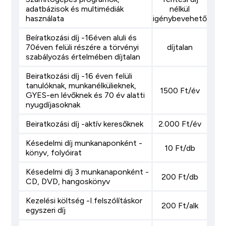
adatbázisok és multimédiák
nélkül
használata
igénybevehető
Beíratkozási díj -16éven aluli és
70éven felüli részére a törvényi
díjtalan
szabályozás értelmében díjtalan
Beiratkozási díj -16 éven felüli
tanulóknak, munkanélkülieknek,
1500 Ft/év
GYES-en lévőknek és 70 év alatti
nyugdíjasoknak
Beiratkozási díj -aktív keresőknek
2.000 Ft/év
Késedelmi díj munkanaponként -
10 Ft/db
könyv, folyóirat
Késedelmi díj 3 munkanaponként -
200 Ft/db
CD, DVD, hangoskönyv
Kezelési költség -I.felszólításkor
200 Ft/alk
egyszeri díj