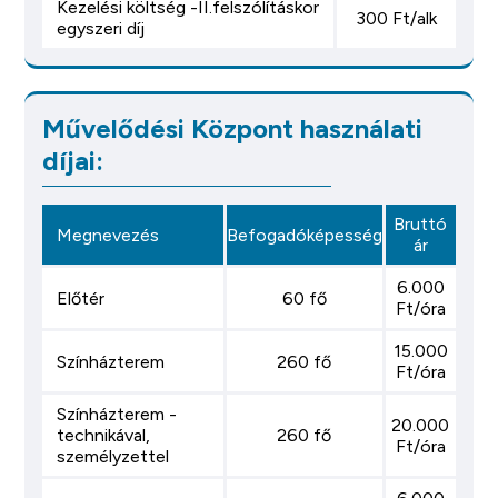
Kezelési költség -II.felszólításkor
300 Ft/alk
egyszeri díj
Művelődési Központ használati
díjai:
Bruttó
Megnevezés
Befogadóképesség
ár
6.000
Előtér
60 fő
Ft/óra
15.000
Színházterem
260 fő
Ft/óra
Színházterem -
20.000
technikával,
260 fő
Ft/óra
személyzettel