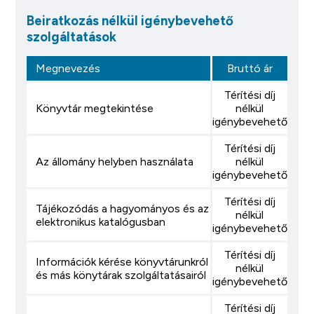
Beiratkozás nélkül igénybevehető
szolgáltatások
Megnevezés
Bruttó ár
Térítési díj
Könyvtár megtekintése
nélkül
igénybevehető
Térítési díj
Az állomány helyben használata
nélkül
igénybevehető
Térítési díj
Tájékozódás a hagyományos és az
nélkül
elektronikus katalógusban
igénybevehető
Térítési díj
Információk kérése könyvtárunkról
nélkül
és más könytárak szolgáltatásairól
igénybevehető
Térítési díj