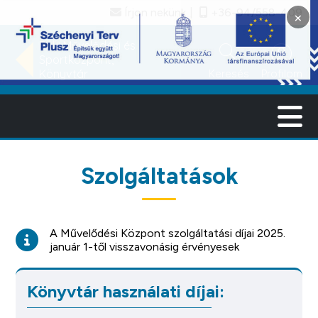
Írjon nekünk
+36-94/558-409
×
search
account_circle
Büki Művelődési és
Sportközpont,
Keresés
Profilom
Könyvtár
Szolgáltatások
A Művelődési Központ szolgáltatási díjai 2025.
január 1-től visszavonásig érvényesek
Könyvtár használati díjai: