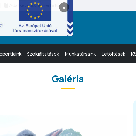
Adatkezelési ismertető
×
oportjaink
Szolgáltatások
Munkatársaink
Letöltések
Kö
Galéria