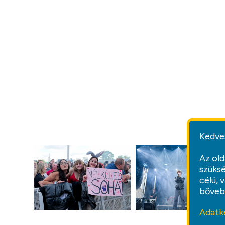
Kedve
Az old
szüksé
célú, 
bőveb
Adatk