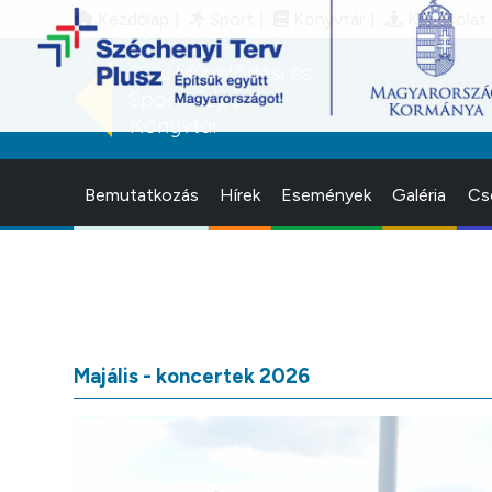
Kezdőlap
Sport
Könyvtár
Kapcsolat
Büki Művelődési és
Sportközpont,
Könyvtár
Bemutatkozás
Hírek
Események
Galéria
Cs
Majális - koncertek 2026