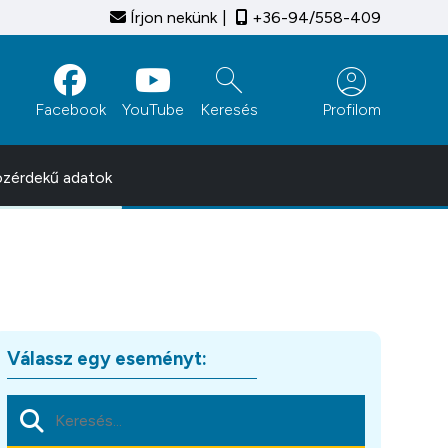
Írjon nekünk
+36-94/558-409
search
account_circle
Facebook
YouTube
Keresés
Profilom
zérdekű adatok
Válassz egy eseményt: